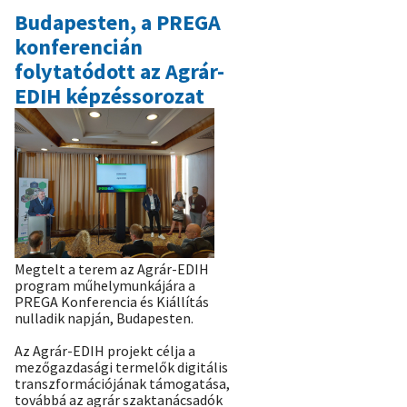
EDIH
Budapesten, a PREGA
képzés)
konferencián
folytatódott az Agrár-
EDIH képzéssorozat
Megtelt a terem az Agrár-EDIH
program műhelymunkájára a
PREGA Konferencia és Kiállítás
nulladik napján, Budapesten.
Az Agrár-EDIH projekt célja a
mezőgazdasági termelők digitális
transzformációjának támogatása,
továbbá az agrár szaktanácsadók