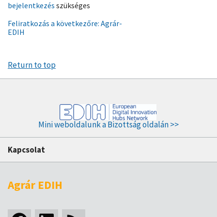
bejelentkezés
szükséges
konferencián
folytatódott
Feliratkozás a következőre: Agrár-
EDIH
az
Agrár-
EDIH
Return to top
képzéssorozat)
Mini weboldalunk a Bizottság oldalán >>
Kapcsolat
Agrár EDIH