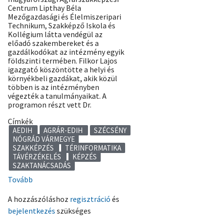
Centrum Lipthay Béla
Mezőgazdasági és Élelmiszeripari
Technikum, Szakképző Iskola és
Kollégium látta vendégül az
előadó szakembereket és a
gazdálkodókat az intézmény egyik
földszinti termében. Filkor Lajos
igazgató köszöntötte a helyi és
környékbeli gazdákat, akik közül
többen is az intézményben
végezték a tanulmányaikat. A
programon részt vett Dr.
Címkék
AEDIH
AGRÁR-EDIH
SZÉCSÉNY
NÓGRÁD VÁRMEGYE
SZAKKÉPZÉS
TÉRINFORMATIKA
TÁVÉRZÉKELÉS
KÉPZÉS
SZAKTANÁCSADÁS
Tovább
(Szécsényben
folytatódott
A hozzászóláshoz
regisztráció
és
az
bejelentkezés
szükséges
Agrár-