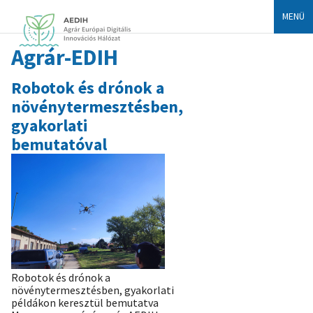
MENÜ
Agrár-EDIH
Robotok és drónok a
növénytermesztésben,
gyakorlati
bemutatóval
Robotok és drónok a
növénytermesztésben, gyakorlati
példákon keresztül bemutatva