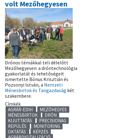
gyakorlati
volt Mezőhegyesen
bemutatóval)
Drónos témákkal teli délelőtt
Mezőhegyesen: a dróntechnológia
gyakorlatát és lehetőségeit
ismertette Bónus Krisztián és
Pozsonyi István, a
Nemzeti
Ménesbirtok és Tangazdaság
két
szakembere.
Címkék
AGRÁR-EDIH
MEZŐHEGYES
MÉNESBIRTOK
DRÓN
KIJUTTATÁS
PRECISIONAG
REPÜLÉS
MONITORING
OKTATÁS
KÉPZÉS
AGRÁRDIGITALIZÁCIÓ