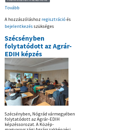
Tovább
(Agrár-
EDIH
A hozzászóláshoz
regisztráció
és
Drón
bejelentkezés
szükséges
nap
volt
Szécsényben
Mezőhegyesen)
folytatódott az Agrár-
EDIH képzés
Szécsényben, Nógrád vármegyében
folytatódott az Agrár-EDIH
képzéssorozat. A Közép-
magyarországi Agrárszakképzési