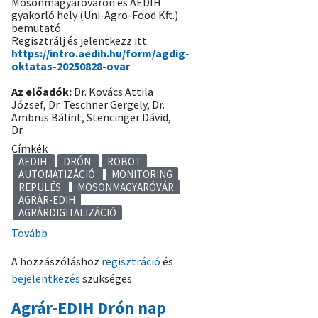
Mosonmagyaróváron és AEDIH
gyakorló hely (Uni-Agro-Food Kft.)
bemutató
Regisztrálj és jelentkezz itt:
https://intro.aedih.hu/form/agdig-
oktatas-20250828-ovar
Az előadók:
Dr. Kovács Attila
József, Dr. Teschner Gergely, Dr.
Ambrus Bálint, Stencinger Dávid,
Dr.
Címkék
AEDIH
DRÓN
ROBOT
AUTOMATIZÁCIÓ
MONITORING
REPÜLÉS
MOSONMAGYARÓVÁR
AGRÁR-EDIH
AGRÁRDIGITALIZÁCIÓ
Tovább
(Robotok
és
A hozzászóláshoz
regisztráció
és
drónok
bejelentkezés
szükséges
a
növénytermesztésben,
Agrár-EDIH Drón nap