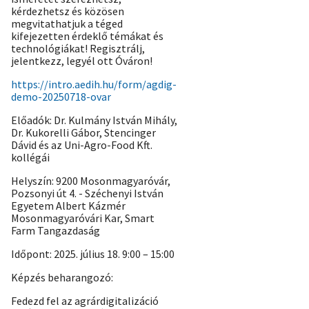
kérdezhetsz és közösen
megvitathatjuk a téged
kifejezetten érdeklő témákat és
technológiákat! Regisztrálj,
jelentkezz, legyél ott Óváron!
https://intro.aedih.hu/form/agdig-
demo-20250718-ovar
Előadók: Dr. Kulmány István Mihály,
Dr. Kukorelli Gábor, Stencinger
Dávid és az Uni-Agro-Food Kft.
kollégái
Helyszín: 9200 Mosonmagyaróvár,
Pozsonyi út 4. - Széchenyi István
Egyetem Albert Kázmér
Mosonmagyaróvári Kar, Smart
Farm Tangazdaság
Időpont: 2025. július 18. 9:00 – 15:00
Képzés beharangozó:
Fedezd fel az agrárdigitalizáció