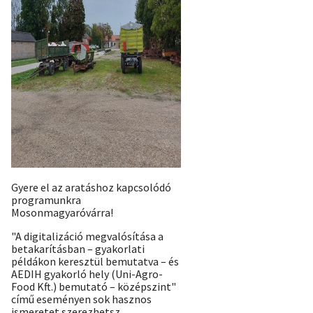
Gyere el az aratáshoz kapcsolódó
programunkra
Mosonmagyaróvárra!
"A digitalizáció megvalósítása a
betakarításban – gyakorlati
példákon keresztül bemutatva – és
AEDIH gyakorló hely (Uni-Agro-
Food Kft.) bemutató – középszint"
című eseményen sok hasznos
ismeretet szerezhetsz,