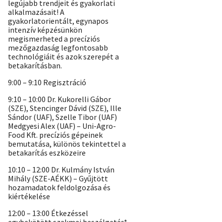
legújabb trendjeit és gyakorlati
alkalmazásait! A
gyakorlatorientált, egynapos
intenzív képzésünkön
megismerheted a precíziós
mezőgazdaság legfontosabb
technológiáit és azok szerepét a
betakarításban.
9:00 – 9:10 Regisztráció
9:10 – 10:00 Dr. Kukorelli Gábor
(SZE), Stencinger Dávid (SZE), Ille
Sándor (UAF), Szelle Tibor (UAF)
Medgyesi Alex (UAF) – Uni-Agro-
Food Kft. precíziós gépeinek
bemutatása, különös tekintettel a
betakarítás eszközeire
10:10 – 12:00 Dr. Kulmány István
Mihály (SZE-AÉKK) – Gyűjtött
hozamadatok feldolgozása és
kiértékelése
12:00 – 13:00 Étkezéssel