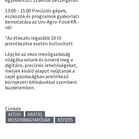
egybekötött szakmai beszélgetés*
13:00 – 15:00 Precíziós gépek,
eszközök és programok gyakorlati
bemutatása az Uni-Agro-Food Kft.-
nél
*Az étkezés legalább 10 fő
jelentkezése esetén biztosított
Lépj be az okos mezőgazdaság
világába velünk és ismerd meg a
digitális, precíziós lehetőségeket,
melyek kiváló alapot nyújtanak a
saját gazdaságban jelentkező
környezeti kihívásokkal szembeni
küzdelemben.
Címkék
AEDIH
ARATÁS
MOSONMAGYARÓVÁR
KÉPZÉS